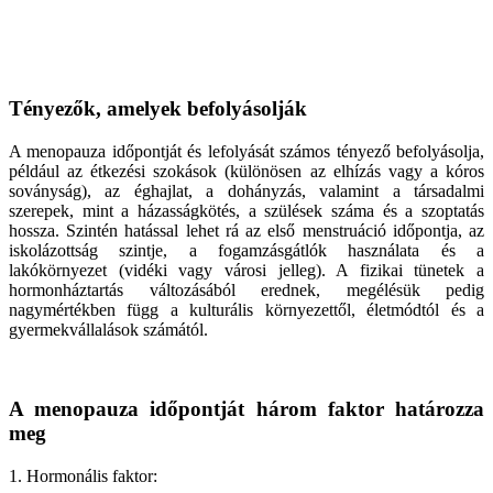
Tényezők, amelyek befolyásolják
A menopauza időpontját és lefolyását számos tényező befolyásolja,
például az étkezési szokások (különösen az elhízás vagy a kóros
soványság), az éghajlat, a dohányzás, valamint a társadalmi
szerepek, mint a házasságkötés, a szülések száma és a szoptatás
hossza. Szintén hatással lehet rá az első menstruáció időpontja, az
iskolázottság szintje, a fogamzásgátlók használata és a
lakókörnyezet (vidéki vagy városi jelleg). A fizikai tünetek a
hormonháztartás változásából erednek, megélésük pedig
nagymértékben függ a kulturális környezettől, életmódtól és a
gyermekvállalások számától.
A menopauza időpontját három faktor határozza
meg
1. Hormonális faktor: