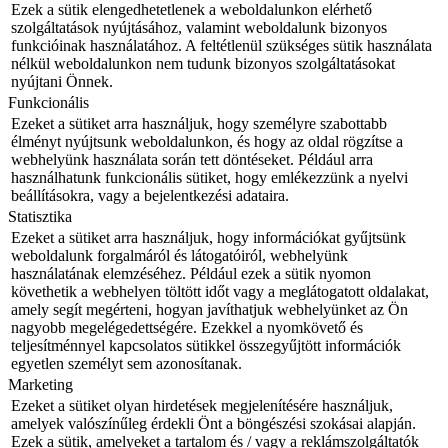
Ezek a sütik elengedhetetlenek a weboldalunkon elérhető
szolgáltatások nyújtásához, valamint weboldalunk bizonyos
funkcióinak használatához. A feltétlenül szükséges sütik használata
nélkül weboldalunkon nem tudunk bizonyos szolgáltatásokat
nyújtani Önnek.
Funkcionális
Ezeket a sütiket arra használjuk, hogy személyre szabottabb
élményt nyújtsunk weboldalunkon, és hogy az oldal rögzítse a
webhelyünk használata során tett döntéseket. Például arra
használhatunk funkcionális sütiket, hogy emlékezzünk a nyelvi
beállításokra, vagy a bejelentkezési adataira.
Statisztika
Ezeket a sütiket arra használjuk, hogy információkat gyűjtsünk
weboldalunk forgalmáról és látogatóiról, webhelyünk
használatának elemzéséhez. Például ezek a sütik nyomon
követhetik a webhelyen töltött időt vagy a meglátogatott oldalakat,
amely segít megérteni, hogyan javíthatjuk webhelyünket az Ön
nagyobb megelégedettségére. Ezekkel a nyomkövető és
teljesítménnyel kapcsolatos sütikkel összegyűjtött információk
egyetlen személyt sem azonosítanak.
Marketing
Ezeket a sütiket olyan hirdetések megjelenítésére használjuk,
amelyek valószínűleg érdekli Önt a böngészési szokásai alapján.
Ezek a sütik, amelyeket a tartalom és / vagy a reklámszolgáltatók