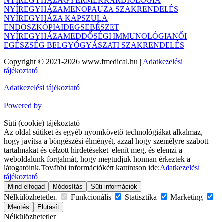
NYÍREGYHÁZA
GYERMEKKARDIOLÓGIA
NYÍREGYHÁZA
MENOPAUZA SZAKRENDELÉS
NYÍREGYHÁZA
KAPSZULA
ENDOSZKÓPIA
IDEGSEBÉSZET
NYÍREGYHÁZA
MEDDŐSÉGI IMMUNOLÓGIA
NŐI
EGÉSZSÉG BELGYÓGYÁSZATI SZAKRENDELÉS
Copyright © 2021-2026 www.fmedical.hu
|
Adatkezelési
tájékoztató
Adatkezelési tájékoztató
Powered by
Süti (cookie) tájékoztató
Az oldal sütiket és egyéb nyomkövető technológiákat alkalmaz,
hogy javítsa a böngészési élményét, azzal hogy személyre szabott
tartalmakat és célzott hirdetéseket jelenít meg, és elemzi a
weboldalunk forgalmát, hogy megtudjuk honnan érkeztek a
látogatóink.
További információkért kattintson ide:
Adatkezelési
tájékoztató
Mind elfogad
Módosítás
Süti információk
Nélkülözhetetlen
Funkcionális
Statisztika
Marketing
Mentés
Elutasít
Nélkülözhetetlen