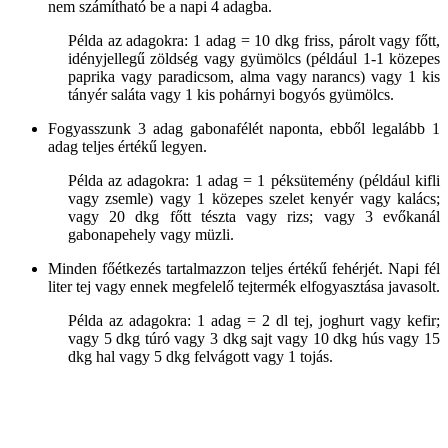
nem számítható be a napi 4 adagba.
Példa az adagokra: 1 adag = 10 dkg friss, párolt vagy főtt,
idényjellegű zöldség vagy gyümölcs (például 1-1 közepes
paprika vagy paradicsom, alma vagy narancs) vagy 1 kis
tányér saláta vagy 1 kis pohárnyi bogyós gyümölcs.
Fogyasszunk 3 adag gabonafélét naponta, ebből legalább 1
adag teljes értékű legyen.
Példa az adagokra: 1 adag = 1 péksütemény (például kifli
vagy zsemle) vagy 1 közepes szelet kenyér vagy kalács;
vagy 20 dkg főtt tészta vagy rizs; vagy 3 evőkanál
gabonapehely vagy müzli.
Minden főétkezés tartalmazzon teljes értékű fehérjét. Napi fél
liter tej vagy ennek megfelelő tejtermék elfogyasztása javasolt.
Példa az adagokra: 1 adag = 2 dl tej, joghurt vagy kefir;
vagy 5 dkg túró vagy 3 dkg sajt vagy 10 dkg hús vagy 15
dkg hal vagy 5 dkg felvágott vagy 1 tojás.