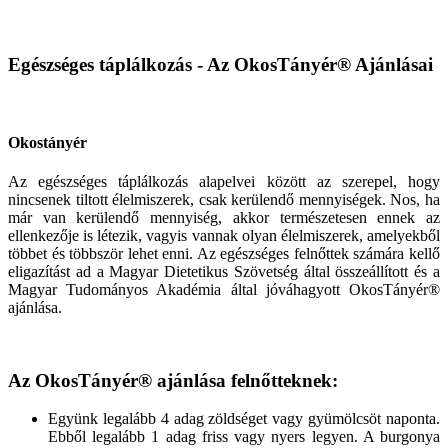
Egészséges táplálkozás - Az OkosTányér® Ajánlásai
Okostányér
Az egészséges táplálkozás alapelvei között az szerepel, hogy
nincsenek tiltott élelmiszerek, csak kerülendő mennyiségek. Nos, ha
már van kerülendő mennyiség, akkor természetesen ennek az
ellenkezője is létezik, vagyis vannak olyan élelmiszerek, amelyekből
többet és többször lehet enni. Az egészséges felnőttek számára kellő
eligazítást ad a Magyar Dietetikus Szövetség által összeállított és a
Magyar Tudományos Akadémia által jóváhagyott OkosTányér®
ajánlása.
Az OkosTányér® ajánlása felnőtteknek:
Együnk legalább 4 adag zöldséget vagy gyümölcsöt naponta.
Ebből legalább 1 adag friss vagy nyers legyen. A burgonya