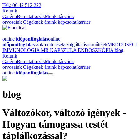
Tel.: 06 42 512 222
Rólunk
Galéria
Bemutatkozás
Munkatársaink
orvosaink
Cégeknek
áraink
kapcsolat
karrier
online
időpontfoglalás
online
időpontfoglalás
szakrendelések
szolgáltatások
műtétek
MEDDŐSÉGI
IMMUNOLÓGIA
MR
KAPSZULA ENDOSZKÓPIA
blog
Rólunk
Galéria
Bemutatkozás
Munkatársaink
orvosaink
Cégeknek
áraink
kapcsolat
karrier
online
időpontfoglalás
blog
Változókor, változó igények -
Hogyan támogassa testét
táplálkozással?