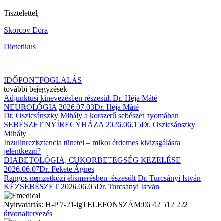
Tisztelettel,
Skorcov Dóra
Dietetikus
IDŐPONTFOGLALÁS
további bejegyzések
Adjunktusi kinevezésben részesült Dr. Héja Máté
NEUROLÓGIA
2026.07.03
Dr. Héja Máté
Dr. Oszicsánszky Mihály a korszerű sebészet nyomában
SEBÉSZET NYÍREGYHÁZA
2026.06.15
Dr. Oszicsánszky
Mihály
Inzulinrezisztencia tünetei – mikor érdemes kivizsgálásra
jelentkezni?
DIABETOLÓGIA, CUKORBETEGSÉG KEZELÉSE
2026.06.07
Dr. Fekete Ágnes
Rangos nemzetközi elismerésben részesült Dr. Turcsányi István
KÉZSEBÉSZET
2026.06.05
Dr. Turcsányi István
Nyitvatartás: H-P 7-21-ig
TELEFONSZÁM:
06 42 512 222
útvonaltervezés