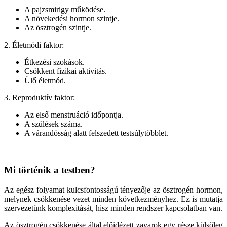
A pajzsmirigy működése.
A növekedési hormon szintje.
Az ösztrogén szintje.
2. Életmódi faktor:
Étkezési szokások.
Csökkent fizikai aktivitás.
Ülő életmód.
3. Reproduktív faktor:
Az első menstruáció időpontja.
A szülések száma.
A várandósság alatt felszedett testsúlytöbblet.
Mi történik a testben?
Az egész folyamat kulcsfontosságú tényezője az ösztrogén hormon,
melynek csökkenése vezet minden következményhez. Ez is mutatja
szervezetünk komplexitását, hisz minden rendszer kapcsolatban van.
Az ösztrogén csökkenése által előidézett zavarok egy része külsőleg