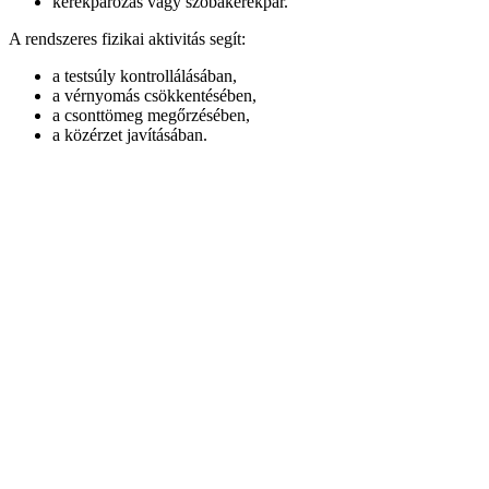
kerékpározás vagy szobakerékpár.
A rendszeres fizikai aktivitás segít:
a testsúly kontrollálásában,
a vérnyomás csökkentésében,
a csonttömeg megőrzésében,
a közérzet javításában.