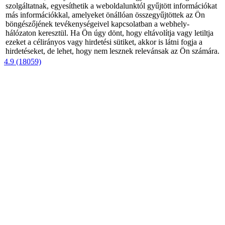
szolgáltatnak, egyesíthetik a weboldalunktól gyűjtött információkat
más információkkal, amelyeket önállóan összegyűjtöttek az Ön
böngészőjének tevékenységeivel kapcsolatban a webhely-
hálózaton keresztül. Ha Ön úgy dönt, hogy eltávolítja vagy letiltja
ezeket a célirányos vagy hirdetési sütiket, akkor is látni fogja a
hirdetéseket, de lehet, hogy nem lesznek relevánsak az Ön számára.
4.9 (18059)