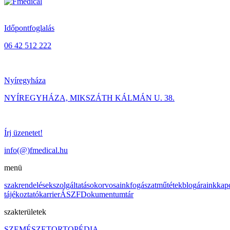
Időpontfoglalás
06 42 512 222
Nyíregyháza
NYÍREGYHÁZA, MIKSZÁTH KÁLMÁN U. 38.
Írj üzenetet!
info(@)fmedical.hu
menü
szakrendelések
szolgáltatások
orvosaink
fogászat
műtétek
blog
áraink
kap
tájékoztató
karrier
ÁSZF
Dokumentumtár
szakterületek
SZEMÉSZET
ORTOPÉDIA