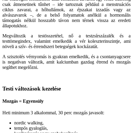
csak átmenetinek tűnhet – ide tartoznak például a menstruációs
ciklus zavarai, a hőhullámok, az éjszakai izzadás vagy az
alvászavarok –, de a belső folyamatok anélkül a hormonális
támogatás nélkül hosszabb távon nem térnek vissza az eredeti
állapotukhoz.
Megváltozik a testösszetétel, nő a testzsírszázalék és a
testtömegindex, valamint emelkedik a vér koleszterinszintje, ami
növeli a szív- és érrendszeri betegségek kockázatát.
A szisztolés vérnyomás is gyakran emelkedik, és a csontanyagcsere
is negatívan változik, amit kalciumban gazdag étrend és mozgás
segíthet megelőzni.
Testi változások kezelése
Mozgás = Egyensúly
Heti minimum 3 alkalommal, 30 perc mozgás javasolt:
nordic walking,
tempós gyaloglás,