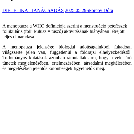
DIETETIKAI TANÁCSADÁS
2025.05.29
Skorcov Dóra
A menopauza a WHO definíciója szerint a menstruáció petefészek
follikuláris (folli-kulusz = tüsző) aktivitásának hiányában létrejött
teljes elmaradása.
A menopauza jelensége biológiai adottságainkból fakadóan
világszerte jelen van, függetlenül a földrajzi elhelyezkedéstől.
Tudományos kutatások azonban rámutattak arra, hogy a vele járó
tünetek megjelenésében, értelmezésében, társadalmi megítélésében
és megélésében jelentős különbségek figyelhetők meg.