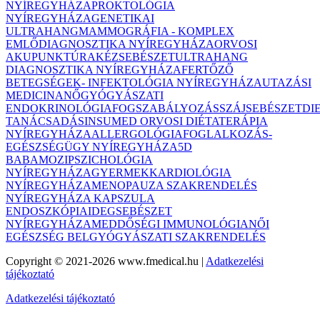
NYÍREGYHÁZA
PROKTOLÓGIA
NYÍREGYHÁZA
GENETIKAI
ULTRAHANG
MAMMOGRÁFIA - KOMPLEX
EMLŐDIAGNOSZTIKA NYÍREGYHÁZA
ORVOSI
AKUPUNKTÚRA
KÉZSEBÉSZET
ULTRAHANG
DIAGNOSZTIKA NYÍREGYHÁZA
FERTŐZŐ
BETEGSÉGEK- INFEKTOLÓGIA NYÍREGYHÁZA
UTAZÁSI
MEDICINA
NŐGYÓGYÁSZATI
ENDOKRINOLÓGIA
FOGSZABÁLYOZÁS
SZÁJSEBÉSZET
DI
TANÁCSADÁS
INSUMED ORVOSI DIÉTATERÁPIA
NYÍREGYHÁZA
ALLERGOLÓGIA
FOGLALKOZÁS-
EGÉSZSÉGÜGY NYÍREGYHÁZA
5D
BABAMOZI
PSZICHOLÓGIA
NYÍREGYHÁZA
GYERMEKKARDIOLÓGIA
NYÍREGYHÁZA
MENOPAUZA SZAKRENDELÉS
NYÍREGYHÁZA
KAPSZULA
ENDOSZKÓPIA
IDEGSEBÉSZET
NYÍREGYHÁZA
MEDDŐSÉGI IMMUNOLÓGIA
NŐI
EGÉSZSÉG BELGYÓGYÁSZATI SZAKRENDELÉS
Copyright © 2021-2026 www.fmedical.hu
|
Adatkezelési
tájékoztató
Adatkezelési tájékoztató