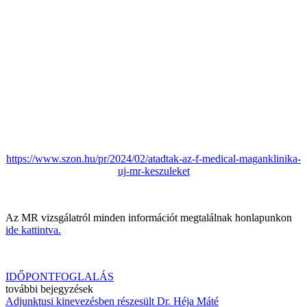
https://www.szon.hu/pr/2024/02/atadtak-az-f-medical-maganklinika-
uj-mr-keszuleket
Az MR vizsgálatról minden információt megtalálnak honlapunkon
ide kattintva.
IDŐPONTFOGLALÁS
további bejegyzések
Adjunktusi kinevezésben részesült Dr. Héja Máté