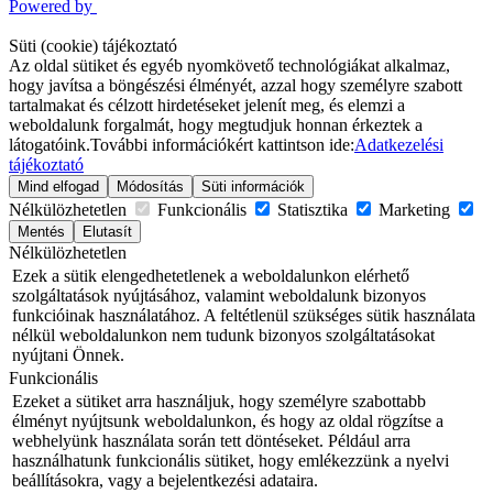
Powered by
Süti (cookie) tájékoztató
Az oldal sütiket és egyéb nyomkövető technológiákat alkalmaz,
hogy javítsa a böngészési élményét, azzal hogy személyre szabott
tartalmakat és célzott hirdetéseket jelenít meg, és elemzi a
weboldalunk forgalmát, hogy megtudjuk honnan érkeztek a
látogatóink.
További információkért kattintson ide:
Adatkezelési
tájékoztató
Mind elfogad
Módosítás
Süti információk
Nélkülözhetetlen
Funkcionális
Statisztika
Marketing
Mentés
Elutasít
Nélkülözhetetlen
Ezek a sütik elengedhetetlenek a weboldalunkon elérhető
szolgáltatások nyújtásához, valamint weboldalunk bizonyos
funkcióinak használatához. A feltétlenül szükséges sütik használata
nélkül weboldalunkon nem tudunk bizonyos szolgáltatásokat
nyújtani Önnek.
Funkcionális
Ezeket a sütiket arra használjuk, hogy személyre szabottabb
élményt nyújtsunk weboldalunkon, és hogy az oldal rögzítse a
webhelyünk használata során tett döntéseket. Például arra
használhatunk funkcionális sütiket, hogy emlékezzünk a nyelvi
beállításokra, vagy a bejelentkezési adataira.