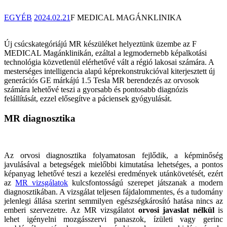
EGYÉB
2024.02.21
F MEDICAL MAGÁNKLINIKA
Új csúcskategóriájú MR készüléket helyeztünk üzembe az F
MEDICAL Magánklinikán, ezáltal a legmodernebb képalkotási
technológia közvetlenül elérhetővé vált a régió lakosai számára. A
mesterséges intelligencia alapú képrekonstrukcióval kiterjesztett új
generációs GE márkájú 1.5 Tesla MR berendezés az orvosok
számára lehetővé teszi a gyorsabb és pontosabb diagnózis
felállítását, ezzel elősegítve a páciensek gyógyulását.
MR diagnosztika
Az orvosi diagnosztika folyamatosan fejlődik, a képminőség
javulásával a betegségek mielőbbi kimutatása lehetséges, a pontos
képanyag lehetővé teszi a kezelési eredmények utánkövetését, ezért
az
MR vizsgálatok
kulcsfontosságú szerepet játszanak a modern
diagnosztikában. A vizsgálat teljesen fájdalommentes, és a tudomány
jelenlegi állása szerint semmilyen egészségkárosító hatása nincs az
emberi szervezetre. Az MR vizsgálatot
orvosi javaslat nélkül
is
lehet igényelni mozgásszervi panaszok, ízületi vagy gerinc