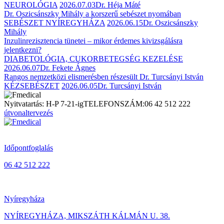
NEUROLÓGIA
2026.07.03
Dr. Héja Máté
Dr. Oszicsánszky Mihály a korszerű sebészet nyomában
SEBÉSZET NYÍREGYHÁZA
2026.06.15
Dr. Oszicsánszky
Mihály
Inzulinrezisztencia tünetei – mikor érdemes kivizsgálásra
jelentkezni?
DIABETOLÓGIA, CUKORBETEGSÉG KEZELÉSE
2026.06.07
Dr. Fekete Ágnes
Rangos nemzetközi elismerésben részesült Dr. Turcsányi István
KÉZSEBÉSZET
2026.06.05
Dr. Turcsányi István
Nyitvatartás: H-P 7-21-ig
TELEFONSZÁM:
06 42 512 222
útvonaltervezés
Időpontfoglalás
06 42 512 222
Nyíregyháza
NYÍREGYHÁZA, MIKSZÁTH KÁLMÁN U. 38.