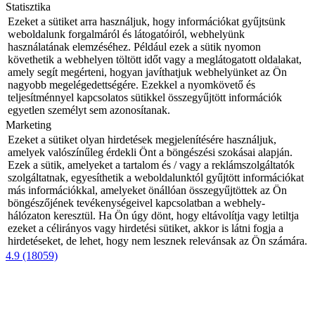
Statisztika
Ezeket a sütiket arra használjuk, hogy információkat gyűjtsünk
weboldalunk forgalmáról és látogatóiról, webhelyünk
használatának elemzéséhez. Például ezek a sütik nyomon
követhetik a webhelyen töltött időt vagy a meglátogatott oldalakat,
amely segít megérteni, hogyan javíthatjuk webhelyünket az Ön
nagyobb megelégedettségére. Ezekkel a nyomkövető és
teljesítménnyel kapcsolatos sütikkel összegyűjtött információk
egyetlen személyt sem azonosítanak.
Marketing
Ezeket a sütiket olyan hirdetések megjelenítésére használjuk,
amelyek valószínűleg érdekli Önt a böngészési szokásai alapján.
Ezek a sütik, amelyeket a tartalom és / vagy a reklámszolgáltatók
szolgáltatnak, egyesíthetik a weboldalunktól gyűjtött információkat
más információkkal, amelyeket önállóan összegyűjtöttek az Ön
böngészőjének tevékenységeivel kapcsolatban a webhely-
hálózaton keresztül. Ha Ön úgy dönt, hogy eltávolítja vagy letiltja
ezeket a célirányos vagy hirdetési sütiket, akkor is látni fogja a
hirdetéseket, de lehet, hogy nem lesznek relevánsak az Ön számára.
4.9 (18059)