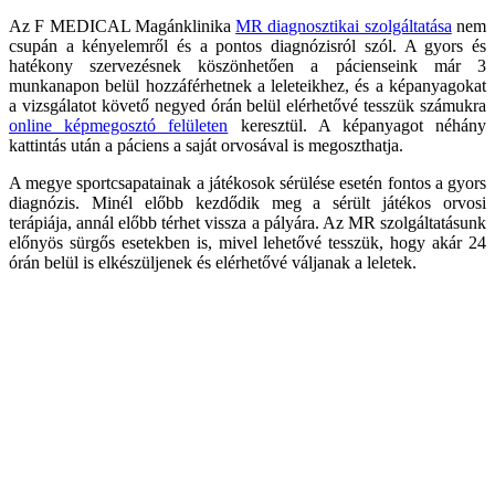
Az F MEDICAL Magánklinika
MR diagnosztikai szolgáltatása
nem
csupán a kényelemről és a pontos diagnózisról szól. A gyors és
hatékony szervezésnek köszönhetően a pácienseink már 3
munkanapon belül hozzáférhetnek a leleteikhez, és a képanyagokat
a vizsgálatot követő negyed órán belül elérhetővé tesszük számukra
online képmegosztó felületen
keresztül. A képanyagot néhány
kattintás után a páciens a saját orvosával is megoszthatja.
A megye sportcsapatainak a játékosok sérülése esetén fontos a gyors
diagnózis. Minél előbb kezdődik meg a sérült játékos orvosi
terápiája, annál előbb térhet vissza a pályára. Az MR szolgáltatásunk
előnyös sürgős esetekben is, mivel lehetővé tesszük, hogy akár 24
órán belül is elkészüljenek és elérhetővé váljanak a leletek.