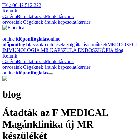
Tel.: 06 42 512 222
Rólunk
Galéria
Bemutatkozás
Munkatársaink
orvosaink
Cégeknek
áraink
kapcsolat
karrier
online
időpontfoglalás
online
időpontfoglalás
szakrendelések
szolgáltatások
műtétek
MEDDŐSÉGI
IMMUNOLÓGIA
MR
KAPSZULA ENDOSZKÓPIA
blog
Rólunk
Galéria
Bemutatkozás
Munkatársaink
orvosaink
Cégeknek
áraink
kapcsolat
karrier
online
időpontfoglalás
blog
Átadták az F MEDICAL
Magánklinika új MR
készülékét