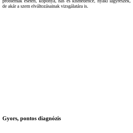
problémák esetén, koponya, has és kismedence, nyaki lágyrészek,
de akár a szem elváltozásainak vizsgálatára is.
Gyors, pontos diagnózis